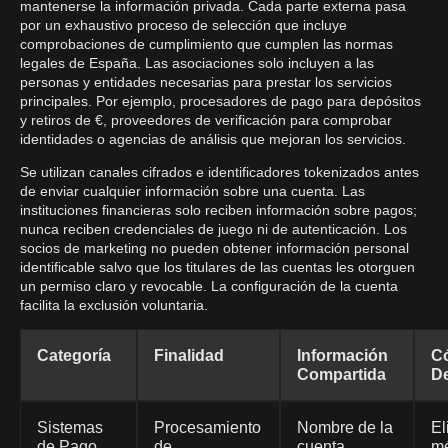
mantenerse la información privada. Cada parte externa pasa
por un exhaustivo proceso de selección que incluye
comprobaciones de cumplimiento que cumplen las normas
legales de España. Las asociaciones solo incluyen a las
personas y entidades necesarias para prestar los servicios
principales. Por ejemplo, procesadores de pago para depósitos
y retiros de €, proveedores de verificación para comprobar
identidades o agencias de análisis que mejoran los servicios.
Se utilizan canales cifrados e identificadores tokenizados antes
de enviar cualquier información sobre una cuenta. Las
instituciones financieras solo reciben información sobre pagos;
nunca reciben credenciales de juego ni de autenticación. Los
socios de marketing no pueden obtener información personal
identificable salvo que los titulares de las cuentas les otorguen
un permiso claro y revocable. La configuración de la cuenta
facilita la exclusión voluntaria.
Categoría
Finalidad
Información
C
Compartida
De
Sistemas
Procesamiento
Nombre de la
El
de Pago
de
cuenta,
mé