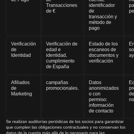
Transacciones
identificador
pa
de €
de
pe
transacción y
método de
pago
Verificación
Verificación de
Estado de los
En
de
edad e
escaneos de
so
Identidad
identidad,
documentos y
a
cumplimiento
verificación
de España
Afiliados
campañas
Datos
Ed
de
promocionales.
anonimizados
pr
Marketing
o con
d
permiso:
no
información
de contacto
Se realizan auditorías periódicas de los socios para garantizar
que cumplen las obligaciones contractuales y no conservan los
datos de la cuenta más allá de lo necesario para las